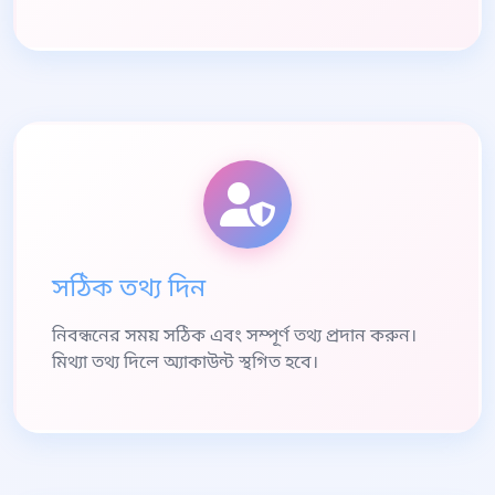
সঠিক তথ্য দিন
নিবন্ধনের সময় সঠিক এবং সম্পূর্ণ তথ্য প্রদান করুন।
মিথ্যা তথ্য দিলে অ্যাকাউন্ট স্থগিত হবে।