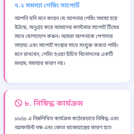
৭.২ সমস্যা গেমিং সাপোর্ট
আপনি যদি মনে করেন যে আপনার গেমিং সমস্যা হয়ে
উঠছে, অনুগ্রহ করে আমাদের কাস্টমার সাপোর্ট টিমের
সাথে যোগাযোগ করুন। আমরা আপনাকে পেশাদার
সাহায্য এবং সাপোর্ট সংস্থার সাথে সংযুক্ত করতে পারি।
মনে রাখবেন, গেমিং হওয়া উচিত বিনোদনের একটি
মাধ্যম, সমস্যার কারণ নয়।
৮. নিষিদ্ধ কার্যক্রম
six6s এ নিম্নলিখিত কার্যক্রম কঠোরভাবে নিষিদ্ধ এবং
অ্যাকাউন্ট বন্ধ এবং জেতা বাজেয়াপ্তের কারণ হতে