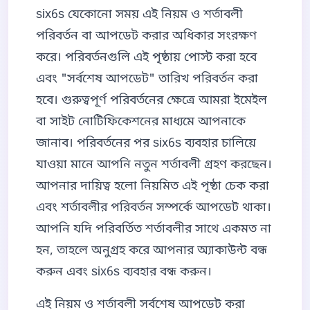
six6s যেকোনো সময় এই নিয়ম ও শর্তাবলী
পরিবর্তন বা আপডেট করার অধিকার সংরক্ষণ
করে। পরিবর্তনগুলি এই পৃষ্ঠায় পোস্ট করা হবে
এবং "সর্বশেষ আপডেট" তারিখ পরিবর্তন করা
হবে। গুরুত্বপূর্ণ পরিবর্তনের ক্ষেত্রে আমরা ইমেইল
বা সাইট নোটিফিকেশনের মাধ্যমে আপনাকে
জানাব। পরিবর্তনের পর six6s ব্যবহার চালিয়ে
যাওয়া মানে আপনি নতুন শর্তাবলী গ্রহণ করছেন।
আপনার দায়িত্ব হলো নিয়মিত এই পৃষ্ঠা চেক করা
এবং শর্তাবলীর পরিবর্তন সম্পর্কে আপডেট থাকা।
আপনি যদি পরিবর্তিত শর্তাবলীর সাথে একমত না
হন, তাহলে অনুগ্রহ করে আপনার অ্যাকাউন্ট বন্ধ
করুন এবং six6s ব্যবহার বন্ধ করুন।
এই নিয়ম ও শর্তাবলী সর্বশেষ আপডেট করা