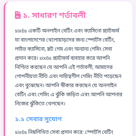
১. সাধারণ শর্তাবলী
six6s একটি অনলাইন বেটিং এবং ক্যাসিনো প্ল্যাটফর্ম
যা বাংলাদেশের খেলোয়াড়দের জন্য স্পোর্টস বেটিং,
লাইভ ক্যাসিনো, স্লট গেম এবং অন্যান্য গেমিং সেবা
প্রদান করে। six6s প্ল্যাটফর্ম ব্যবহার করে আপনি
নিশ্চিত করছেন যে আপনি এই শর্তাবলী, আমাদের
গোপনীয়তা নীতি এবং দায়িত্বশীল গেমিং নীতি পড়েছেন
এবং বুঝেছেন। আপনি স্বীকার করছেন যে অনলাইন
বেটিং এবং গেমিং এ ঝুঁকি জড়িত এবং আপনি আপনার
নিজের ঝুঁকিতে খেলছেন।
১.১ সেবার সুযোগ
six6s নিম্নলিখিত সেবা প্রদান করে: স্পোর্টস বেটিং