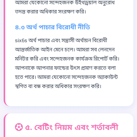
আমরা যেকোনো সন্দেহজনক উইথড্রয়াল অনুরোধ
তদন্ত করার অধিকার সংরক্ষণ করি।
৪.৩ অর্থ পাচার বিরোধী নীতি
six6s অর্থ পাচার এবং সন্ত্রাসী অর্থায়ন বিরোধী
আন্তর্জাতিক আইন মেনে চলে। আমরা সব লেনদেন
মনিটর করি এবং সন্দেহজনক কার্যক্রম রিপোর্ট করি।
আপনাকে আপনার ফান্ডের উৎস প্রমাণ করতে বলা
হতে পারে। আমরা যেকোনো সন্দেহজনক অ্যাকাউন্ট
স্থগিত বা বন্ধ করার অধিকার সংরক্ষণ করি।
৫. বেটিং নিয়ম এবং শর্তাবলী