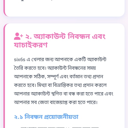
২. অ্যাকাউন্ট নিবন্ধন এবং
যাচাইকরণ
six6s এ খেলার জন্য আপনাকে একটি অ্যাকাউন্ট
তৈরি করতে হবে। অ্যাকাউন্ট নিবন্ধনের সময়
আপনাকে সঠিক, সম্পূর্ণ এবং বর্তমান তথ্য প্রদান
করতে হবে। মিথ্যা বা বিভ্রান্তিকর তথ্য প্রদান করলে
আপনার অ্যাকাউন্ট স্থগিত বা বন্ধ করা হতে পারে এবং
আপনার সব জেতা বাজেয়াপ্ত করা হতে পারে।
২.১ নিবন্ধন প্রয়োজনীয়তা