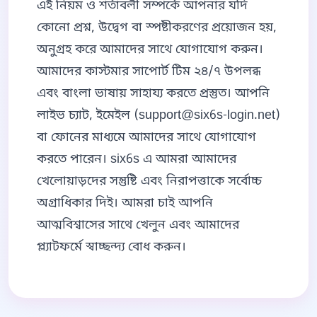
এই নিয়ম ও শর্তাবলী সম্পর্কে আপনার যদি
কোনো প্রশ্ন, উদ্বেগ বা স্পষ্টীকরণের প্রয়োজন হয়,
অনুগ্রহ করে আমাদের সাথে যোগাযোগ করুন।
আমাদের কাস্টমার সাপোর্ট টিম ২৪/৭ উপলব্ধ
এবং বাংলা ভাষায় সাহায্য করতে প্রস্তুত। আপনি
লাইভ চ্যাট, ইমেইল (
support@six6s-login.net
)
বা ফোনের মাধ্যমে আমাদের সাথে যোগাযোগ
করতে পারেন। six6s এ আমরা আমাদের
খেলোয়াড়দের সন্তুষ্টি এবং নিরাপত্তাকে সর্বোচ্চ
অগ্রাধিকার দিই। আমরা চাই আপনি
আত্মবিশ্বাসের সাথে খেলুন এবং আমাদের
প্ল্যাটফর্মে স্বাচ্ছন্দ্য বোধ করুন।