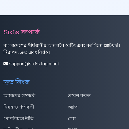
Six6s সম্পর্কে
বাংলাদেশের শীর্ষস্থানীয় অনলাইন বেটিং এবং ক্যাসিনো প্ল্যাটফর্ম।
নিরাপদ, দ্রুত এবং বিশ্বস্ত।
support@six6s-login.net
দ্রুত লিংক
আমাদের সম্পর্কে
প্রবেশ করুন
নিয়ম ও শর্তাবলী
অ্যাপ
গোপনীয়তা নীতি
গেম