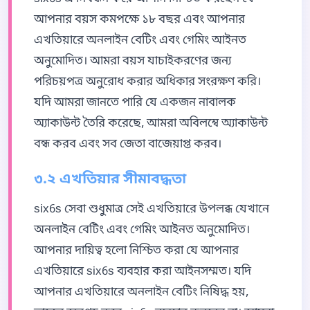
আপনার বয়স কমপক্ষে ১৮ বছর এবং আপনার
এখতিয়ারে অনলাইন বেটিং এবং গেমিং আইনত
অনুমোদিত। আমরা বয়স যাচাইকরণের জন্য
পরিচয়পত্র অনুরোধ করার অধিকার সংরক্ষণ করি।
যদি আমরা জানতে পারি যে একজন নাবালক
অ্যাকাউন্ট তৈরি করেছে, আমরা অবিলম্বে অ্যাকাউন্ট
বন্ধ করব এবং সব জেতা বাজেয়াপ্ত করব।
৩.২ এখতিয়ার সীমাবদ্ধতা
six6s সেবা শুধুমাত্র সেই এখতিয়ারে উপলব্ধ যেখানে
অনলাইন বেটিং এবং গেমিং আইনত অনুমোদিত।
আপনার দায়িত্ব হলো নিশ্চিত করা যে আপনার
এখতিয়ারে six6s ব্যবহার করা আইনসম্মত। যদি
আপনার এখতিয়ারে অনলাইন বেটিং নিষিদ্ধ হয়,