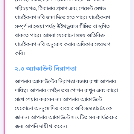
(KYC) যাচাইকরণ পরিচালনা করে। আপনাকে
পরিচয়পত্র, ঠিকানার প্রমাণ এবং পেমেন্ট মেথড
যাচাইকরণ নথি জমা দিতে হতে পারে। যাচাইকরণ
সম্পূর্ণ না হওয়া পর্যন্ত উইথড্রয়াল সীমিত বা স্থগিত
থাকতে পারে। আমরা যেকোনো সময় অতিরিক্ত
যাচাইকরণ নথি অনুরোধ করার অধিকার সংরক্ষণ
করি।
২.৩ অ্যাকাউন্ট নিরাপত্তা
আপনার অ্যাকাউন্টের নিরাপত্তা বজায় রাখা আপনার
দায়িত্ব। আপনার লগইন তথ্য গোপন রাখুন এবং কারো
সাথে শেয়ার করবেন না। আপনার অ্যাকাউন্টে
যেকোনো অননুমোদিত ব্যবহার অবিলম্বে six6s কে
জানান। আপনার অ্যাকাউন্টে সংঘটিত সব কার্যক্রমের
জন্য আপনি দায়ী থাকবেন।