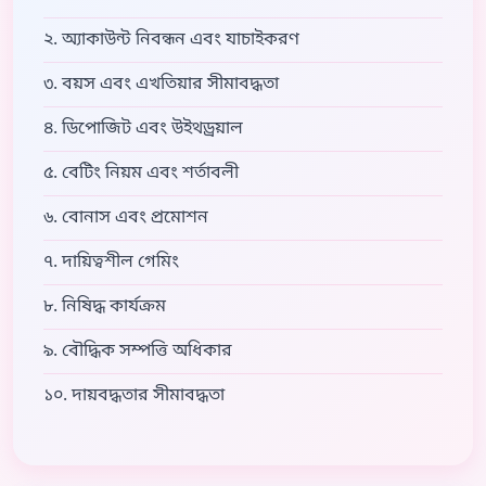
২. অ্যাকাউন্ট নিবন্ধন এবং যাচাইকরণ
৩. বয়স এবং এখতিয়ার সীমাবদ্ধতা
৪. ডিপোজিট এবং উইথড্রয়াল
৫. বেটিং নিয়ম এবং শর্তাবলী
৬. বোনাস এবং প্রমোশন
৭. দায়িত্বশীল গেমিং
৮. নিষিদ্ধ কার্যক্রম
৯. বৌদ্ধিক সম্পত্তি অধিকার
১০. দায়বদ্ধতার সীমাবদ্ধতা